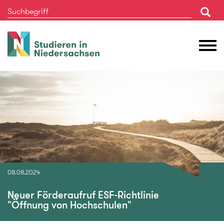
Studieren
M
in
Ö
Niedersachsen
08.08.2024
Neuer Förderaufruf ESF-Richtlinie
"Öffnung von Hochschulen"