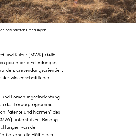
on patentierten Erfindungen
t und Kultur (MWK) stellt
en patentierte Erfindungen,
wurden, anwendungsorientiert
nsfer wissenschaftlicher
n und Forschungseinrichtung
men des Förderprogramms
rch Patente und Normen" des
BMWi) unterstützen. Bislang
icklungen von der
nftig kann die Hälfte des