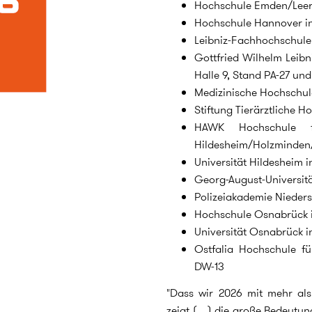
Hochschule Emden/Leer 
Hochschule Hannover in
Leibniz-Fachhochschule i
Gottfried Wilhelm Leibn
Halle 9, Stand PA-27 u
Medizinische Hochschule
Stiftung Tierärztliche H
HAWK Hochschule f
Hildesheim/Holzminden/G
Universität Hildesheim i
Georg-August-Universität
Polizeiakademie Nieders
Hochschule Osnabrück i
Universität Osnabrück i
Ostfalia Hochschule f
DW-13
"Dass wir 2026 mit mehr als
zeigt (…) die große Bedeutun