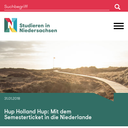
Studieren
M
in
Ö
Niedersachsen
31.01.2018
Hup Holland Hup: Mit dem
Semesterticket in die Niederlande