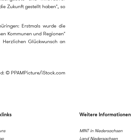
ie Zukunft gestellt haben", so
hüringen: Erstmals wurde die
einen Kommunen und Regionen"
t. Herzlichen Glückwunsch an
ld: © PPAMPicture/iStock.com
links
Weitere Informationen
uns
MINT in Niedersachsen
ap
Land Niedersachsen