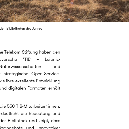
iden Bibliotheken des Jahres
he Telekom Stiftung haben den
oversche "TIB – Leibniz-
turwissenschaften und
r strategische Open-Service-
ie ihre exzellente Entwicklung
und digitalen Formaten erhält
die 550 TIB-Mitarbeiter*innen,
rdeutlicht die Bedeutung und
der Bibliothek und zeigt, dass
eksangebote und innovativer