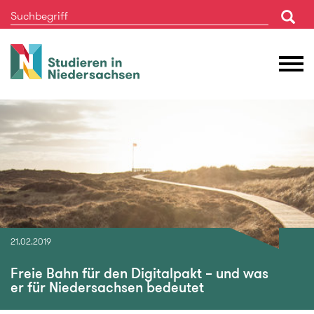
Studieren
M
in
Ö
Niedersachsen
21.02.2019
Freie Bahn für den Digitalpakt – und was
er für Niedersachsen bedeutet