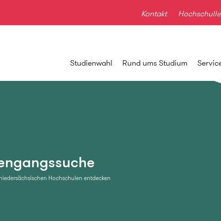
Kontakt
Hochschulle
Studienwahl
Rund ums Studium
Servic
iengangssuche
niedersächsischen Hochschulen entdecken