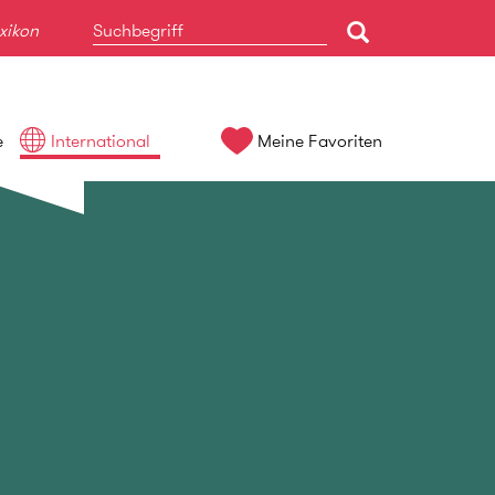
xikon
e
International
Meine Favoriten