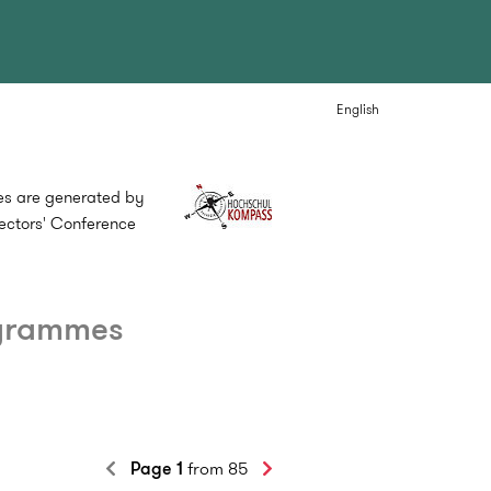
English
mes are generated by
ectors' Conference
ogrammes
Page 1
from 85