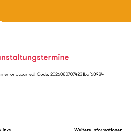
anstaltungstermine
an error occurred! Code: 20260807074231baf68984
links
Weitere Informationen